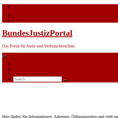
Skip
info@bundesjustizportal.de
to
content
BundesJustizPortal
Das Portal für Justiz und Verbraucherschutz
Nachrichten
Themen
Ihre Werbung
Search
for:
Amtsgericht
Heilbad
Heiligenstadt
Hier finden Sie Informationen, Adressen, Öffnungszeiten und viele m