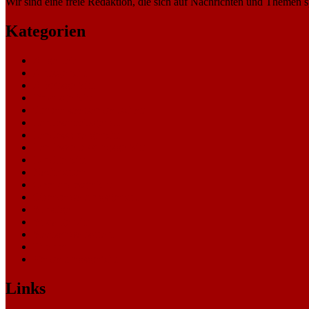
Wir sind eine freie Redaktion, die sich auf Nachrichten und Themen spe
Kategorien
Allgemein
Amtsgericht
Arbeitsgericht
Finanzgericht
Generalstaatsanwaltschaft
Landesarbeitsgericht
Landessozialgericht
Landesverfassungsgericht
Landgericht
Nachrichten
Oberlandesgericht
Oberverwaltungsgericht
Sonstige
Sozialgericht
Staatsanwaltschaft
Themen
Verwaltungsgericht
Links