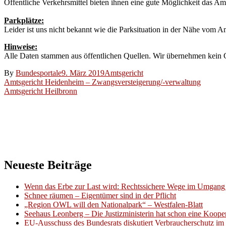
Öffentliche Verkehrsmittel bieten ihnen eine gute Möglichkeit das Am
Parkplätze:
Leider ist uns nicht bekannt wie die Parksituation in der Nähe vom Am
Hinweise:
Alle Daten stammen aus öffentlichen Quellen. Wir übernehmen kein Ge
By
Bundesportale
9. März 2019
Amtsgericht
Beitragsnavigation
Amtsgericht Heidenheim – Zwangsversteigerung/-verwaltung
Amtsgericht Heilbronn
Neueste Beiträge
Wenn das Erbe zur Last wird: Rechtssichere Wege im Umgang 
Schnee räumen – Eigentümer sind in der Pflicht
„Region OWL will den Nationalpark“ – Westfalen-Blatt
Seehaus Leonberg – Die Justizministerin hat schon eine Kooper
EU-Ausschuss des Bundesrats diskutiert Verbraucherschutz im 