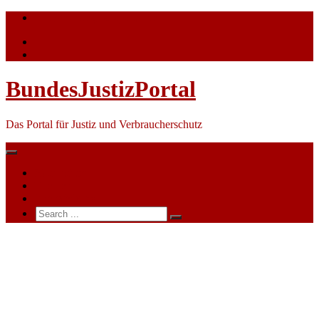
Skip
info@bundesjustizportal.de
to
content
BundesJustizPortal
Das Portal für Justiz und Verbraucherschutz
Nachrichten
Themen
Ihre Werbung
Search
for:
Amtsgericht
Hamburg
–
Insolvenzabteilung