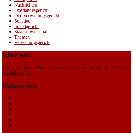
Nachrichten
Oberlandesgericht
Oberverwaltungsgericht
Sonstige
Sozialgericht
Staatsanwaltschaft
Themen
Verwaltungsgericht
Über uns
Wir sind eine freie Redaktion, die sich auf Nachrichten und Themen
spezialisiert hat.
Kategorien
Allgemein
Amtsgericht
Arbeitsgericht
Finanzgericht
Generalstaatsanwaltschaft
Landesarbeitsgericht
Landessozialgericht