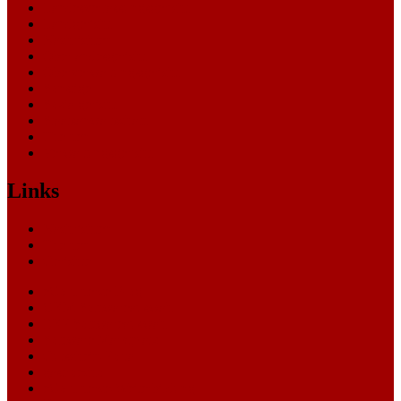
Landesverfassungsgericht
Landgericht
Nachrichten
Oberlandesgericht
Oberverwaltungsgericht
Sonstige
Sozialgericht
Staatsanwaltschaft
Themen
Verwaltungsgericht
Links
Nachrichten
Themen
Gerichte
eCommerce Blog
CRM Softwareauswahl
ERP Softwareauswahl
Software Marktplatz
Gutschein-Portal
gastroecho
eCommerce-Weiterbildung