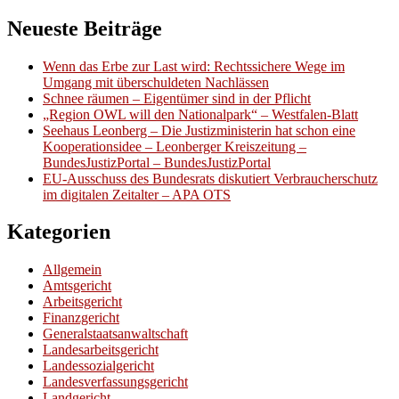
Neueste Beiträge
Wenn das Erbe zur Last wird: Rechtssichere Wege im
Umgang mit überschuldeten Nachlässen
Schnee räumen – Eigentümer sind in der Pflicht
„Region OWL will den Nationalpark“ – Westfalen-Blatt
Seehaus Leonberg – Die Justizministerin hat schon eine
Kooperationsidee – Leonberger Kreiszeitung –
BundesJustizPortal – BundesJustizPortal
EU-Ausschuss des Bundesrats diskutiert Verbraucherschutz
im digitalen Zeitalter – APA OTS
Kategorien
Allgemein
Amtsgericht
Arbeitsgericht
Finanzgericht
Generalstaatsanwaltschaft
Landesarbeitsgericht
Landessozialgericht
Landesverfassungsgericht
Landgericht