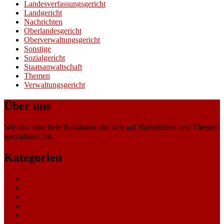
Landesverfassungsgericht
Landgericht
Nachrichten
Oberlandesgericht
Oberverwaltungsgericht
Sonstige
Sozialgericht
Staatsanwaltschaft
Themen
Verwaltungsgericht
Über uns
Wir sind eine freie Redaktion, die sich auf Nachrichten und Themen
spezialisiert hat.
Kategorien
Allgemein
Amtsgericht
Arbeitsgericht
Finanzgericht
Generalstaatsanwaltschaft
Landesarbeitsgericht