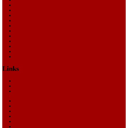
Landessozialgericht
Landesverfassungsgericht
Landgericht
Nachrichten
Oberlandesgericht
Oberverwaltungsgericht
Sonstige
Sozialgericht
Staatsanwaltschaft
Themen
Verwaltungsgericht
Links
Nachrichten
Themen
Gerichte
eCommerce Blog
CRM Softwareauswahl
ERP Softwareauswahl
Software Marktplatz
Gutschein-Portal
gastroecho