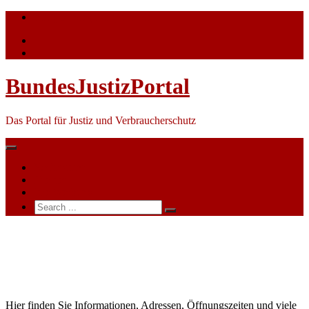
Skip
info@bundesjustizportal.de
to
content
BundesJustizPortal
Das Portal für Justiz und Verbraucherschutz
Nachrichten
Themen
Ihre Werbung
Search
for:
Amtsgericht
Hamburg-
Blankenese
Hier finden Sie Informationen, Adressen, Öffnungszeiten und viele