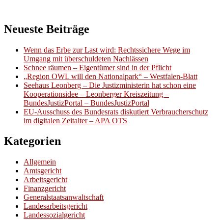
Neueste Beiträge
Wenn das Erbe zur Last wird: Rechtssichere Wege im
Umgang mit überschuldeten Nachlässen
Schnee räumen – Eigentümer sind in der Pflicht
„Region OWL will den Nationalpark“ – Westfalen-Blatt
Seehaus Leonberg – Die Justizministerin hat schon eine
Kooperationsidee – Leonberger Kreiszeitung –
BundesJustizPortal – BundesJustizPortal
EU-Ausschuss des Bundesrats diskutiert Verbraucherschutz
im digitalen Zeitalter – APA OTS
Kategorien
Allgemein
Amtsgericht
Arbeitsgericht
Finanzgericht
Generalstaatsanwaltschaft
Landesarbeitsgericht
Landessozialgericht