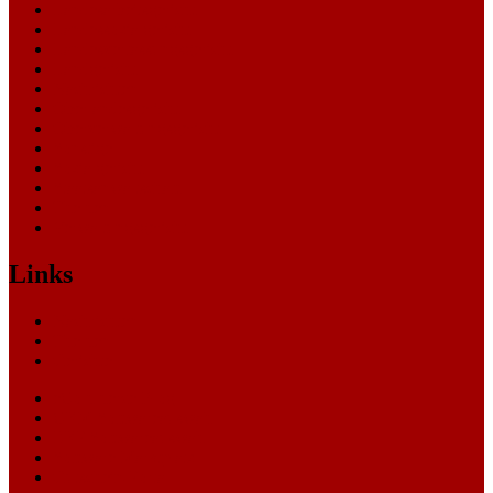
Landesarbeitsgericht
Landessozialgericht
Landesverfassungsgericht
Landgericht
Nachrichten
Oberlandesgericht
Oberverwaltungsgericht
Sonstige
Sozialgericht
Staatsanwaltschaft
Themen
Verwaltungsgericht
Links
Nachrichten
Themen
Gerichte
eCommerce Blog
CRM Softwareauswahl
ERP Softwareauswahl
Software Marktplatz
Gutschein-Portal