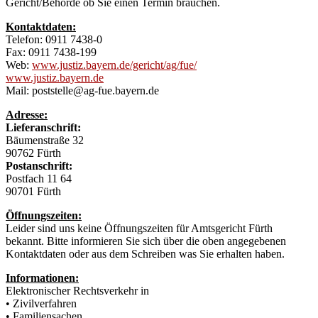
Gericht/Behörde ob Sie einen Termin brauchen.
Kontaktdaten:
Telefon: 0911 7438-0
Fax: 0911 7438-199
Web:
www.justiz.bayern.de/gericht/ag/fue/
www.justiz.bayern.de
Mail: poststelle@ag-fue.bayern.de
Adresse:
Lieferanschrift:
Bäumenstraße 32
90762 Fürth
Postanschrift:
Postfach 11 64
90701 Fürth
Öffnungszeiten:
Leider sind uns keine Öffnungszeiten für Amtsgericht Fürth
bekannt. Bitte informieren Sie sich über die oben angegebenen
Kontaktdaten oder aus dem Schreiben was Sie erhalten haben.
Informationen:
Elektronischer Rechtsverkehr in
• Zivilverfahren
• Familiensachen