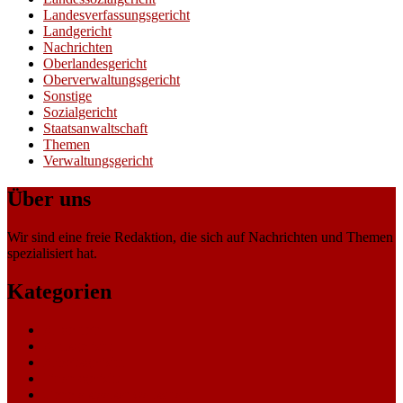
Landesverfassungsgericht
Landgericht
Nachrichten
Oberlandesgericht
Oberverwaltungsgericht
Sonstige
Sozialgericht
Staatsanwaltschaft
Themen
Verwaltungsgericht
Über uns
Wir sind eine freie Redaktion, die sich auf Nachrichten und Themen
spezialisiert hat.
Kategorien
Allgemein
Amtsgericht
Arbeitsgericht
Finanzgericht
Generalstaatsanwaltschaft