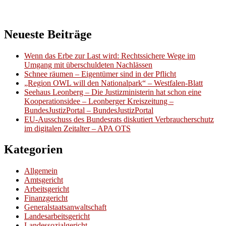
Neueste Beiträge
Wenn das Erbe zur Last wird: Rechtssichere Wege im
Umgang mit überschuldeten Nachlässen
Schnee räumen – Eigentümer sind in der Pflicht
„Region OWL will den Nationalpark“ – Westfalen-Blatt
Seehaus Leonberg – Die Justizministerin hat schon eine
Kooperationsidee – Leonberger Kreiszeitung –
BundesJustizPortal – BundesJustizPortal
EU-Ausschuss des Bundesrats diskutiert Verbraucherschutz
im digitalen Zeitalter – APA OTS
Kategorien
Allgemein
Amtsgericht
Arbeitsgericht
Finanzgericht
Generalstaatsanwaltschaft
Landesarbeitsgericht
Landessozialgericht