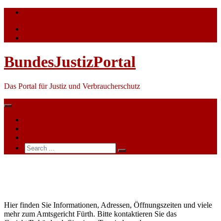
Skip
info@bundesjustizportal.de
to
content
BundesJustizPortal
Das Portal für Justiz und Verbraucherschutz
Nachrichten
Themen
Ihre Werbung
Search
for:
Amtsgericht
Fürth
Hier finden Sie Informationen, Adressen, Öffnungszeiten und viele
mehr zum Amtsgericht Fürth. Bitte kontaktieren Sie das