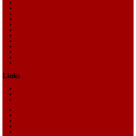
Landesarbeitsgericht
Landessozialgericht
Landesverfassungsgericht
Landgericht
Nachrichten
Oberlandesgericht
Oberverwaltungsgericht
Sonstige
Sozialgericht
Staatsanwaltschaft
Themen
Verwaltungsgericht
Links
Nachrichten
Themen
Gerichte
eCommerce Blog
CRM Softwareauswahl
ERP Softwareauswahl
Software Marktplatz
Gutschein-Portal