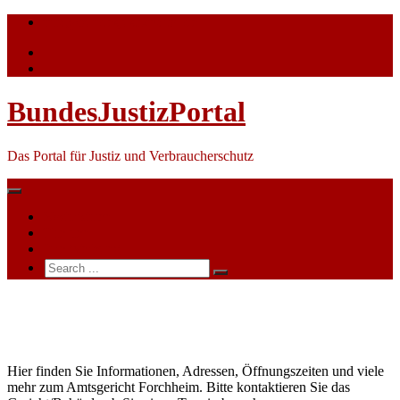
Skip
info@bundesjustizportal.de
to
content
BundesJustizPortal
Das Portal für Justiz und Verbraucherschutz
Nachrichten
Themen
Ihre Werbung
Search
for:
Amtsgericht
Forchheim
Hier finden Sie Informationen, Adressen, Öffnungszeiten und viele
mehr zum Amtsgericht Forchheim. Bitte kontaktieren Sie das