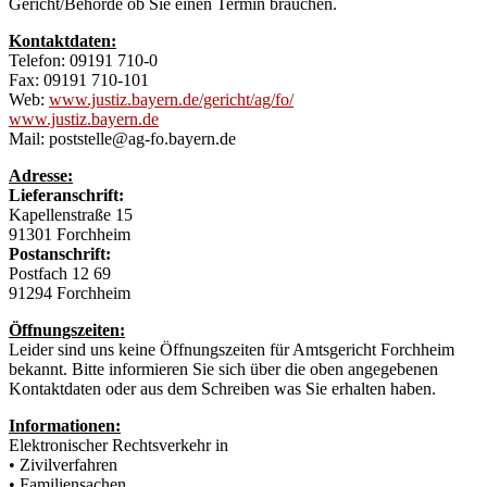
Gericht/Behörde ob Sie einen Termin brauchen.
Kontaktdaten:
Telefon: 09191 710-0
Fax: 09191 710-101
Web:
www.justiz.bayern.de/gericht/ag/fo/
www.justiz.bayern.de
Mail: poststelle@ag-fo.bayern.de
Adresse:
Lieferanschrift:
Kapellenstraße 15
91301 Forchheim
Postanschrift:
Postfach 12 69
91294 Forchheim
Öffnungszeiten:
Leider sind uns keine Öffnungszeiten für Amtsgericht Forchheim
bekannt. Bitte informieren Sie sich über die oben angegebenen
Kontaktdaten oder aus dem Schreiben was Sie erhalten haben.
Informationen:
Elektronischer Rechtsverkehr in
• Zivilverfahren
• Familiensachen