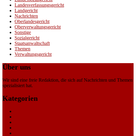
Landesverfassungsgericht
Landgericht
Nachrichten
Oberlandesgericht
Oberverwaltungsgericht
Sonstige
Sozialgericht
Staatsanwaltschaft
Themen
Verwaltungsgericht
Über uns
Wir sind eine freie Redaktion, die sich auf Nachrichten und Themen
spezialisiert hat.
Kategorien
Allgemein
Amtsgericht
Arbeitsgericht
Finanzgericht
Generalstaatsanwaltschaft