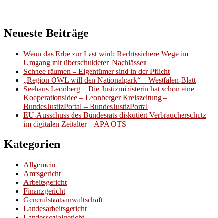
Neueste Beiträge
Wenn das Erbe zur Last wird: Rechtssichere Wege im
Umgang mit überschuldeten Nachlässen
Schnee räumen – Eigentümer sind in der Pflicht
„Region OWL will den Nationalpark“ – Westfalen-Blatt
Seehaus Leonberg – Die Justizministerin hat schon eine
Kooperationsidee – Leonberger Kreiszeitung –
BundesJustizPortal – BundesJustizPortal
EU-Ausschuss des Bundesrats diskutiert Verbraucherschutz
im digitalen Zeitalter – APA OTS
Kategorien
Allgemein
Amtsgericht
Arbeitsgericht
Finanzgericht
Generalstaatsanwaltschaft
Landesarbeitsgericht
Landessozialgericht