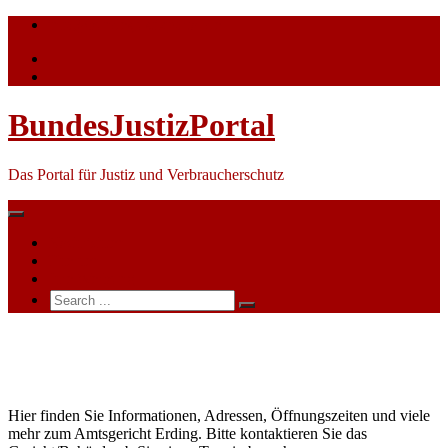
Skip
info@bundesjustizportal.de
to
content
BundesJustizPortal
Das Portal für Justiz und Verbraucherschutz
Nachrichten
Themen
Ihre Werbung
Search
for:
Amtsgericht
Erding
Hier finden Sie Informationen, Adressen, Öffnungszeiten und viele
mehr zum Amtsgericht Erding. Bitte kontaktieren Sie das