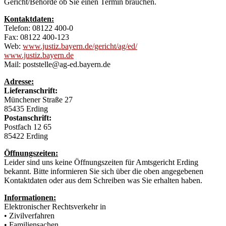
Gericht/Behörde ob Sie einen Termin brauchen.
Kontaktdaten:
Telefon: 08122 400-0
Fax: 08122 400-123
Web:
www.justiz.bayern.de/gericht/ag/ed/
www.justiz.bayern.de
Mail: poststelle@ag-ed.bayern.de
Adresse:
Lieferanschrift:
Münchener Straße 27
85435 Erding
Postanschrift:
Postfach 12 65
85422 Erding
Öffnungszeiten:
Leider sind uns keine Öffnungszeiten für Amtsgericht Erding
bekannt. Bitte informieren Sie sich über die oben angegebenen
Kontaktdaten oder aus dem Schreiben was Sie erhalten haben.
Informationen:
Elektronischer Rechtsverkehr in
• Zivilverfahren
• Familiensachen