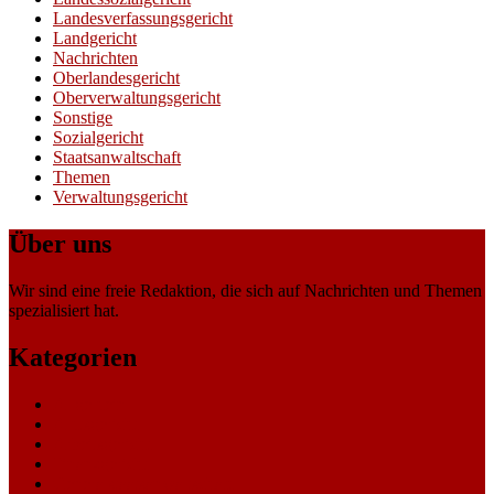
Landesverfassungsgericht
Landgericht
Nachrichten
Oberlandesgericht
Oberverwaltungsgericht
Sonstige
Sozialgericht
Staatsanwaltschaft
Themen
Verwaltungsgericht
Über uns
Wir sind eine freie Redaktion, die sich auf Nachrichten und Themen
spezialisiert hat.
Kategorien
Allgemein
Amtsgericht
Arbeitsgericht
Finanzgericht
Generalstaatsanwaltschaft