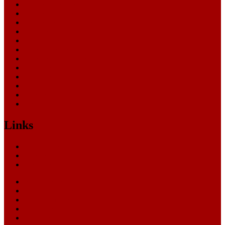
Landesarbeitsgericht
Landessozialgericht
Landesverfassungsgericht
Landgericht
Nachrichten
Oberlandesgericht
Oberverwaltungsgericht
Sonstige
Sozialgericht
Staatsanwaltschaft
Themen
Verwaltungsgericht
Links
Nachrichten
Themen
Gerichte
eCommerce Blog
CRM Softwareauswahl
ERP Softwareauswahl
Software Marktplatz
Gutschein-Portal