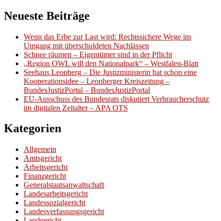
Neueste Beiträge
Wenn das Erbe zur Last wird: Rechtssichere Wege im
Umgang mit überschuldeten Nachlässen
Schnee räumen – Eigentümer sind in der Pflicht
„Region OWL will den Nationalpark“ – Westfalen-Blatt
Seehaus Leonberg – Die Justizministerin hat schon eine
Kooperationsidee – Leonberger Kreiszeitung –
BundesJustizPortal – BundesJustizPortal
EU-Ausschuss des Bundesrats diskutiert Verbraucherschutz
im digitalen Zeitalter – APA OTS
Kategorien
Allgemein
Amtsgericht
Arbeitsgericht
Finanzgericht
Generalstaatsanwaltschaft
Landesarbeitsgericht
Landessozialgericht
Landesverfassungsgericht
Landgericht