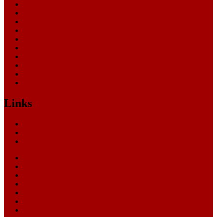
Landesverfassungsgericht
Landgericht
Nachrichten
Oberlandesgericht
Oberverwaltungsgericht
Sonstige
Sozialgericht
Staatsanwaltschaft
Themen
Verwaltungsgericht
Links
Nachrichten
Themen
Gerichte
eCommerce Blog
CRM Softwareauswahl
ERP Softwareauswahl
Software Marktplatz
Gutschein-Portal
gastroecho
eCommerce-Weiterbildung