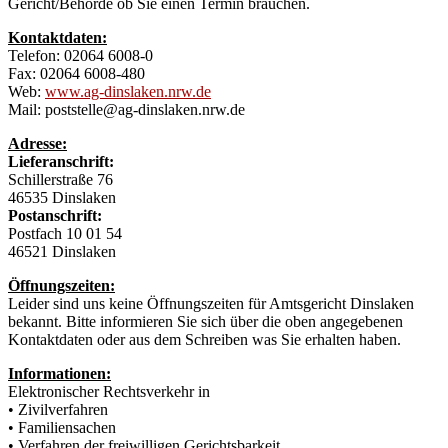
Gericht/Behörde ob Sie einen Termin brauchen.
Kontaktdaten:
Telefon: 02064 6008-0
Fax: 02064 6008-480
Web:
www.ag-dinslaken.nrw.de
Mail: poststelle@ag-dinslaken.nrw.de
Adresse:
Lieferanschrift:
Schillerstraße 76
46535 Dinslaken
Postanschrift:
Postfach 10 01 54
46521 Dinslaken
Öffnungszeiten:
Leider sind uns keine Öffnungszeiten für Amtsgericht Dinslaken
bekannt. Bitte informieren Sie sich über die oben angegebenen
Kontaktdaten oder aus dem Schreiben was Sie erhalten haben.
Informationen:
Elektronischer Rechtsverkehr in
• Zivilverfahren
• Familiensachen
• Verfahren der freiwilligen Gerichtsbarkeit