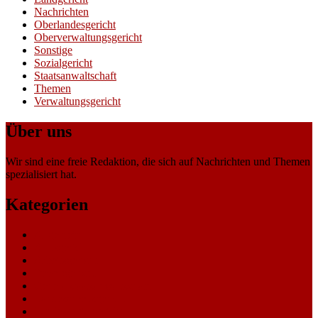
Nachrichten
Oberlandesgericht
Oberverwaltungsgericht
Sonstige
Sozialgericht
Staatsanwaltschaft
Themen
Verwaltungsgericht
Über uns
Wir sind eine freie Redaktion, die sich auf Nachrichten und Themen
spezialisiert hat.
Kategorien
Allgemein
Amtsgericht
Arbeitsgericht
Finanzgericht
Generalstaatsanwaltschaft
Landesarbeitsgericht
Landessozialgericht