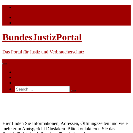
Skip
info@bundesjustizportal.de
to
content
BundesJustizPortal
Das Portal für Justiz und Verbraucherschutz
Nachrichten
Themen
Ihre Werbung
Search
for:
Amtsgericht
Dinslaken
Hier finden Sie Informationen, Adressen, Öffnungszeiten und viele
mehr zum Amtsgericht Dinslaken. Bitte kontaktieren Sie das