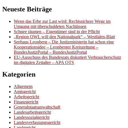
Neueste Beiträge
Wenn das Erbe zur Last wird: Rechtssichere Wege im
Umgang mit überschuldeten Nachlässen
Schnee räumen – Eigentümer sind in der Pflicht
„Region OWL will den Nationalpark“ – Westfalen-Blatt
Seehaus Leonberg – Die Justizministerin hat schon eine
Kooperationsidee – Leonberger Kreiszeitung –
BundesJustizPortal – BundesJustizPortal
EU-Ausschuss des Bundesrats diskutiert Verbraucherschutz
im digitalen Zeitalter – APA OTS
Kategorien
Allgemein
Amtsgericht
Arbeitsgericht
Finanzgericht
Generalstaatsanwaltschaft
Landesarbeitsgericht
Landessozialgericht
Landesverfassungsgericht
Landgericht