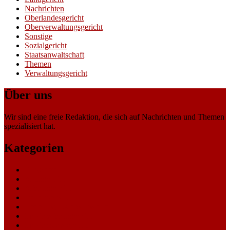
Nachrichten
Oberlandesgericht
Oberverwaltungsgericht
Sonstige
Sozialgericht
Staatsanwaltschaft
Themen
Verwaltungsgericht
Über uns
Wir sind eine freie Redaktion, die sich auf Nachrichten und Themen
spezialisiert hat.
Kategorien
Allgemein
Amtsgericht
Arbeitsgericht
Finanzgericht
Generalstaatsanwaltschaft
Landesarbeitsgericht
Landessozialgericht