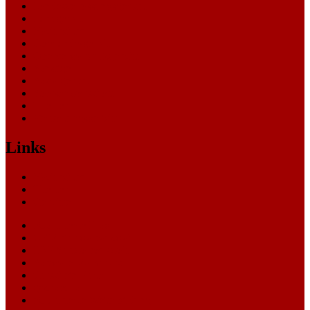
Landesverfassungsgericht
Landgericht
Nachrichten
Oberlandesgericht
Oberverwaltungsgericht
Sonstige
Sozialgericht
Staatsanwaltschaft
Themen
Verwaltungsgericht
Links
Nachrichten
Themen
Gerichte
eCommerce Blog
CRM Softwareauswahl
ERP Softwareauswahl
Software Marktplatz
Gutschein-Portal
gastroecho
eCommerce-Weiterbildung