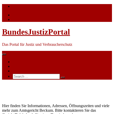
Skip
info@bundesjustizportal.de
to
content
BundesJustizPortal
Das Portal für Justiz und Verbraucherschutz
Nachrichten
Themen
Ihre Werbung
Search
for:
Amtsgericht
Beckum
Hier finden Sie Informationen, Adressen, Öffnungszeiten und viele
mehr zum Amtsgericht Beckum. Bitte kontaktieren Sie das