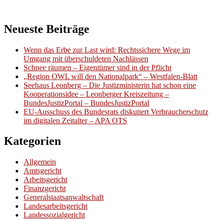
Neueste Beiträge
Wenn das Erbe zur Last wird: Rechtssichere Wege im
Umgang mit überschuldeten Nachlässen
Schnee räumen – Eigentümer sind in der Pflicht
„Region OWL will den Nationalpark“ – Westfalen-Blatt
Seehaus Leonberg – Die Justizministerin hat schon eine
Kooperationsidee – Leonberger Kreiszeitung –
BundesJustizPortal – BundesJustizPortal
EU-Ausschuss des Bundesrats diskutiert Verbraucherschutz
im digitalen Zeitalter – APA OTS
Kategorien
Allgemein
Amtsgericht
Arbeitsgericht
Finanzgericht
Generalstaatsanwaltschaft
Landesarbeitsgericht
Landessozialgericht