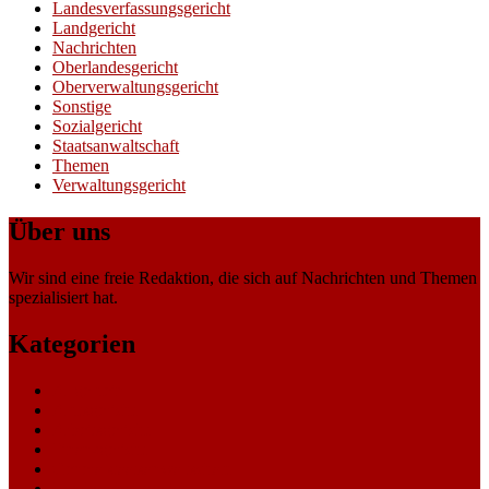
Landesverfassungsgericht
Landgericht
Nachrichten
Oberlandesgericht
Oberverwaltungsgericht
Sonstige
Sozialgericht
Staatsanwaltschaft
Themen
Verwaltungsgericht
Über uns
Wir sind eine freie Redaktion, die sich auf Nachrichten und Themen
spezialisiert hat.
Kategorien
Allgemein
Amtsgericht
Arbeitsgericht
Finanzgericht
Generalstaatsanwaltschaft
Landesarbeitsgericht