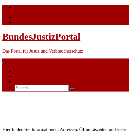
Skip
info@bundesjustizportal.de
to
content
BundesJustizPortal
Das Portal für Justiz und Verbraucherschutz
Nachrichten
Themen
Ihre Werbung
Search
for:
Amtsgericht
Bad
Salzungen
Hier finden Sie Informationen, Adressen, Öffnungszeiten und viele