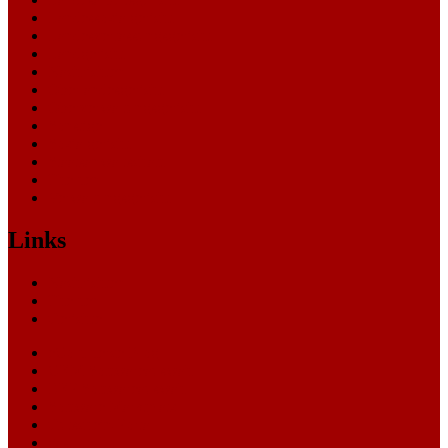
Landessozialgericht
Landesverfassungsgericht
Landgericht
Nachrichten
Oberlandesgericht
Oberverwaltungsgericht
Sonstige
Sozialgericht
Staatsanwaltschaft
Themen
Verwaltungsgericht
Links
Nachrichten
Themen
Gerichte
eCommerce Blog
CRM Softwareauswahl
ERP Softwareauswahl
Software Marktplatz
Gutschein-Portal
gastroecho