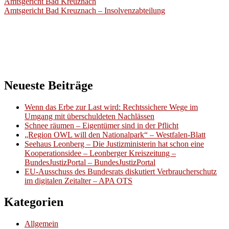
Beitragsnavigation
Amtsgericht Bad Kreuznach
Amtsgericht Bad Kreuznach – Insolvenzabteilung
Neueste Beiträge
Wenn das Erbe zur Last wird: Rechtssichere Wege im
Umgang mit überschuldeten Nachlässen
Schnee räumen – Eigentümer sind in der Pflicht
„Region OWL will den Nationalpark“ – Westfalen-Blatt
Seehaus Leonberg – Die Justizministerin hat schon eine
Kooperationsidee – Leonberger Kreiszeitung –
BundesJustizPortal – BundesJustizPortal
EU-Ausschuss des Bundesrats diskutiert Verbraucherschutz
im digitalen Zeitalter – APA OTS
Kategorien
Allgemein