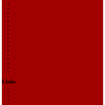
Allgemein
Amtsgericht
Arbeitsgericht
Finanzgericht
Generalstaatsanwaltschaft
Landesarbeitsgericht
Landessozialgericht
Landesverfassungsgericht
Landgericht
Nachrichten
Oberlandesgericht
Oberverwaltungsgericht
Sonstige
Sozialgericht
Staatsanwaltschaft
Themen
Verwaltungsgericht
Links
Nachrichten
Themen
Gerichte