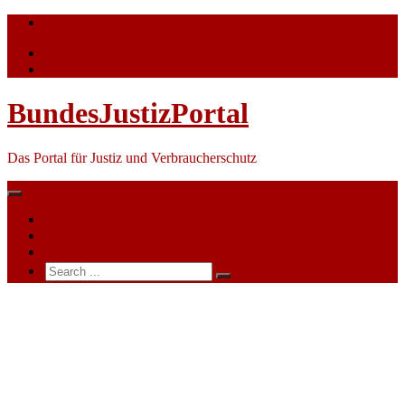
Skip
info@bundesjustizportal.de
to
content
BundesJustizPortal
Das Portal für Justiz und Verbraucherschutz
Nachrichten
Themen
Ihre Werbung
Search
for:
Amtsgericht
Bad
Kreuznach
–