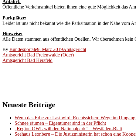
Anfahrt:
Öffentliche Verkehrsmittel bieten ihnen eine gute Möglichkeit das A
Parkplätze:
Leider ist uns nicht bekannt wie die Parksituation in der Nähe vom A
Hinweise:
Alle Daten stammen aus öffentlichen Quellen. Wir übernehmen kein Ge
By
Bundesportale
9. März 2019
Amtsgericht
Beitragsnavigation
Amtsgericht Bad Freienwalde (Oder)
Amtsgericht Bad Hersfeld
Neueste Beiträge
Wenn das Erbe zur Last wird: Rechtssichere Wege im Umgang 
Schnee räumen – Eigentümer sind in der Pflicht
„Region OWL will den Nationalpark“ – Westfalen-Blatt
Seehaus Leonberg – Die Justizministerin hat schon eine Kooper