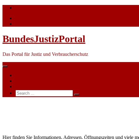
Skip
info@bundesjustizportal.de
to
content
BundesJustizPortal
Das Portal für Justiz und Verbraucherschutz
Nachrichten
Themen
Ihre Werbung
Search
for:
Amtsgericht
Bad
Gandersheim
Hier finden Sie Informationen, Adressen, Öffnungszeiten und viele 