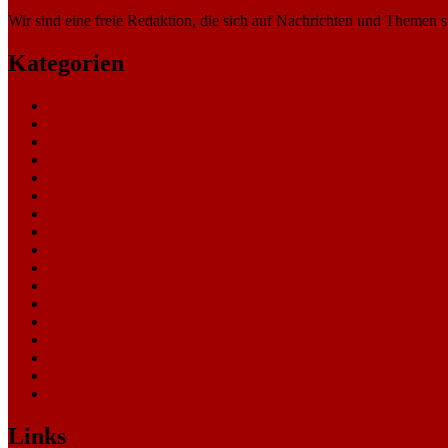
Wir sind eine freie Redaktion, die sich auf Nachrichten und Themen spe
Kategorien
Allgemein
Amtsgericht
Arbeitsgericht
Finanzgericht
Generalstaatsanwaltschaft
Landesarbeitsgericht
Landessozialgericht
Landesverfassungsgericht
Landgericht
Nachrichten
Oberlandesgericht
Oberverwaltungsgericht
Sonstige
Sozialgericht
Staatsanwaltschaft
Themen
Verwaltungsgericht
Links