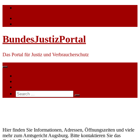
Skip
info@bundesjustizportal.de
to
content
BundesJustizPortal
Das Portal für Justiz und Verbraucherschutz
Nachrichten
Themen
Ihre Werbung
Search
for:
Amtsgericht
Augsburg
Hier finden Sie Informationen, Adressen, Öffnungszeiten und viele
mehr zum Amtsgericht Augsburg. Bitte kontaktieren Sie das