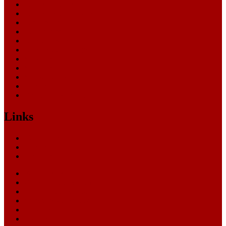
Landessozialgericht
Landesverfassungsgericht
Landgericht
Nachrichten
Oberlandesgericht
Oberverwaltungsgericht
Sonstige
Sozialgericht
Staatsanwaltschaft
Themen
Verwaltungsgericht
Links
Nachrichten
Themen
Gerichte
eCommerce Blog
CRM Softwareauswahl
ERP Softwareauswahl
Software Marktplatz
Gutschein-Portal
gastroecho