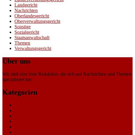
Landgericht
Nachrichten
Oberlandesgericht
Oberverwaltungsgericht
Sonstige
Sozialgericht
Staatsanwaltschaft
Themen
Verwaltungsgericht
Über uns
Wir sind eine freie Redaktion, die sich auf Nachrichten und Themen
spezialisiert hat.
Kategorien
Allgemein
Amtsgericht
Arbeitsgericht
Finanzgericht
Generalstaatsanwaltschaft
Landesarbeitsgericht