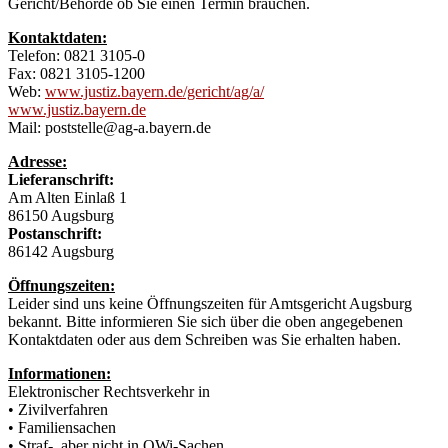
Gericht/Behörde ob Sie einen Termin brauchen.
Kontaktdaten:
Telefon: 0821 3105-0
Fax: 0821 3105-1200
Web:
www.justiz.bayern.de/gericht/ag/a/
www.justiz.bayern.de
Mail: poststelle@ag-a.bayern.de
Adresse:
Lieferanschrift:
Am Alten Einlaß 1
86150 Augsburg
Postanschrift:
86142 Augsburg
Öffnungszeiten:
Leider sind uns keine Öffnungszeiten für Amtsgericht Augsburg
bekannt. Bitte informieren Sie sich über die oben angegebenen
Kontaktdaten oder aus dem Schreiben was Sie erhalten haben.
Informationen:
Elektronischer Rechtsverkehr in
• Zivilverfahren
• Familiensachen
• Straf-, aber nicht in OWi-Sachen