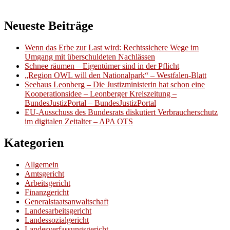
Neueste Beiträge
Wenn das Erbe zur Last wird: Rechtssichere Wege im
Umgang mit überschuldeten Nachlässen
Schnee räumen – Eigentümer sind in der Pflicht
„Region OWL will den Nationalpark“ – Westfalen-Blatt
Seehaus Leonberg – Die Justizministerin hat schon eine
Kooperationsidee – Leonberger Kreiszeitung –
BundesJustizPortal – BundesJustizPortal
EU-Ausschuss des Bundesrats diskutiert Verbraucherschutz
im digitalen Zeitalter – APA OTS
Kategorien
Allgemein
Amtsgericht
Arbeitsgericht
Finanzgericht
Generalstaatsanwaltschaft
Landesarbeitsgericht
Landessozialgericht
Landesverfassungsgericht